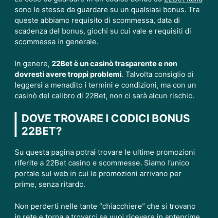
sono le stesse da guardare su un qualsiasi bonus. Tra
queste abbiamo requisito di scommessa, data di
scadenza del bonus, giochi su cui vale e requisiti di
scommessa in generale.
In genere,
22Bet è un casinò trasparente e non
dovresti avere troppi problemi
. Talvolta consiglio di
leggersi a menadito i termini e condizioni, ma con un
casinò del calibro di 22Bet, non ci sarà alcun rischio.
DOVE TROVARE I CODICI BONUS
22BET?
Su questa pagina potrai trovare le ultime promozioni
riferite a 22Bet casino e scommesse. Siamo l’unico
portale sul web in cui le promozioni arrivano per
prime, senza ritardo.
Non perderti nelle tante “chiacchiere” che si trovano
in rete e torna a trovarci se vuoi ricevere in anteprime