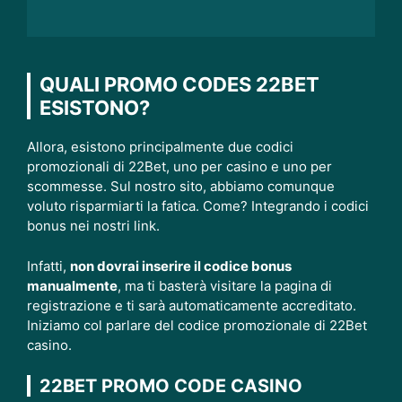
QUALI PROMO CODES 22BET
ESISTONO?
Allora, esistono principalmente due codici
promozionali di 22Bet, uno per casino e uno per
scommesse. Sul nostro sito, abbiamo comunque
voluto risparmiarti la fatica. Come? Integrando i codici
bonus nei nostri link.
Infatti,
non dovrai inserire il codice bonus
manualmente
, ma ti basterà visitare la pagina di
registrazione e ti sarà automaticamente accreditato.
Iniziamo col parlare del codice promozionale di 22Bet
casino.
22BET PROMO CODE CASINO