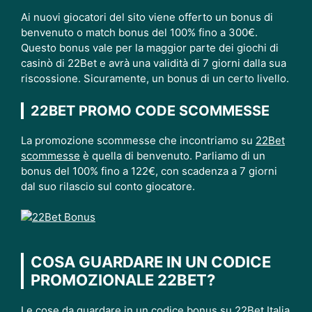
Ai nuovi giocatori del sito viene offerto un bonus di
benvenuto o match bonus del 100% fino a 300€.
Questo bonus vale per la maggior parte dei giochi di
casinò di 22Bet e avrà una validità di 7 giorni dalla sua
riscossione. Sicuramente, un bonus di un certo livello.
22BET PROMO CODE SCOMMESSE
La promozione scommesse che incontriamo su
22Bet
scommesse
è quella di benvenuto. Parliamo di un
bonus del 100% fino a 122€, con scadenza a 7 giorni
dal suo rilascio sul conto giocatore.
COSA GUARDARE IN UN CODICE
PROMOZIONALE 22BET?
Le cose da guardare in un codice bonus su
22Bet Italia