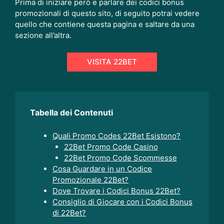
Prima di iniziare però e parlare dei codici bonus
promozionali di questo sito, di seguito potrai vedere
quello che contiene questa pagina e saltare da una
sezione all’altra.
VISITA 22BET
Tabella dei Contenuti
Quali Promo Codes 22Bet Esistono?
22Bet Promo Code Casino
22Bet Promo Code Scommesse
Cosa Guardare in un Codice
Promozionale 22Bet?
Dove Trovare i Codici Bonus 22Bet?
Consiglio di Giocare con i Codici Bonus
di 22Bet?